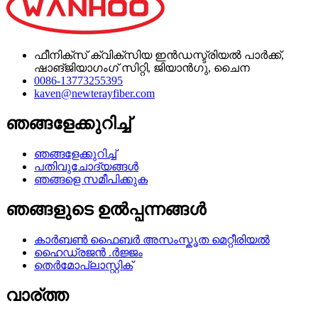
ഫീനിക്സ് ക്വിക്സിയ ഇൻഡസ്ട്രിയൽ പാർക്ക്,
ഷാങ്ജിയാഗംഗ് സിറ്റി, ജിയാൻഗു, ചൈന
0086-13773255395
kaven@newterayfiber.com
ഞങ്ങളേക്കുറിച്ച്
ഞങ്ങളേക്കുറിച്ച്
പതിവുചോദ്യങ്ങൾ
ഞങ്ങളെ സമീപിക്കുക
ഞങ്ങളുടെ ഉൽപ്പന്നങ്ങൾ
കാർബൺ ഫൈബർ അസംസ്കൃത മെറ്റീരിയൽ
ഹൈഡ്രജൻ .ർജ്ജം
തെർമോപ്ലാസ്റ്റിക്
വാര്ത്ത