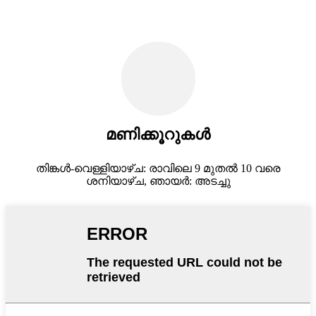
മണിക്കൂറുകൾ
തിങ്കൾ-വെള്ളിയാഴ്ച: രാവിലെ 9 മുതൽ 10 വരെ
ശനിയാഴ്ച, ഞായർ: അടച്ചു