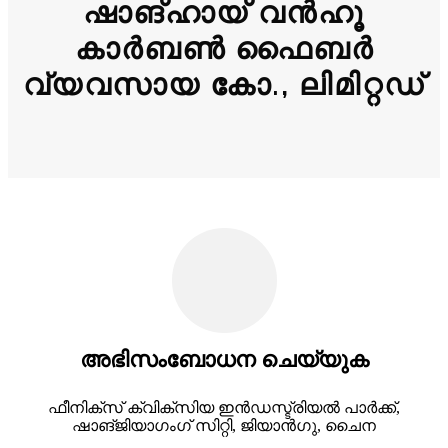
ഷാങ്ഹായ് വൻഹൂ
കാർബൺ ഫൈബർ
വ്യവസായ കോ., ലിമിറ്റഡ്
അഭിസംബോധന ചെയ്യുക
ഫീനിക്സ് ക്വിക്സിയ ഇൻഡസ്ട്രിയൽ പാർക്ക്,
ഷാങ്ജിയാഗംഗ് സിറ്റി, ജിയാൻഗു, ചൈന