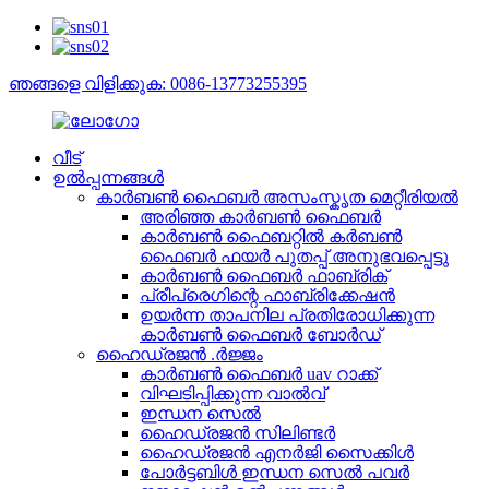
ഞങ്ങളെ വിളിക്കുക: 0086-13773255395
വീട്
ഉൽപ്പന്നങ്ങൾ
കാർബൺ ഫൈബർ അസംസ്കൃത മെറ്റീരിയൽ
അരിഞ്ഞ കാർബൺ ഫൈബർ
കാർബൺ ഫൈബറ്റിൽ കർബൺ
ഫൈബർ ഫയർ പുതപ്പ് അനുഭവപ്പെട്ടു
കാർബൺ ഫൈബർ ഫാബ്രിക്
പ്രീപ്രെഗിന്റെ ഫാബ്രിക്കേഷൻ
ഉയർന്ന താപനില പ്രതിരോധിക്കുന്ന
കാർബൺ ഫൈബർ ബോർഡ്
ഹൈഡ്രജൻ .ർജ്ജം
കാർബൺ ഫൈബർ uav റാക്ക്
വിഘടിപ്പിക്കുന്ന വാൽവ്
ഇന്ധന സെൽ
ഹൈഡ്രജൻ സിലിണ്ടർ
ഹൈഡ്രജൻ എനർജി സൈക്കിൾ
പോർട്ടബിൾ ഇന്ധന സെൽ പവർ