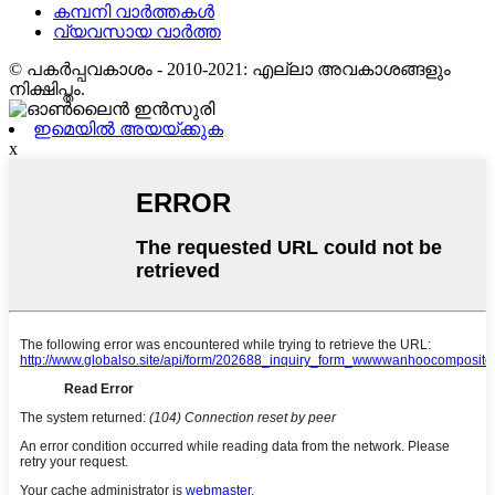
കമ്പനി വാർത്തകൾ
വ്യവസായ വാർത്ത
© പകർപ്പവകാശം - 2010-2021: എല്ലാ അവകാശങ്ങളും
നിക്ഷിപ്തം.
ഇമെയിൽ അയയ്ക്കുക
x