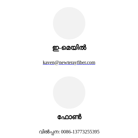
ഇ-മെയിൽ
kaven@newterayfiber.com
ഫോൺ
വിൽപ്പന: 0086-13773255395