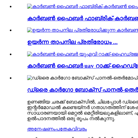
കാർബൺ ഫൈബർ ഫാബ്രിക്-കാർബൺ 
ഉയർന്ന താപനില പ്രതിരോധം ...
കാർബൺ ഫൈബർ uav റാക്ക്-ഹൈഡ്രോ
ഡ്രൈ കാർഗോ ബോക്സ് പാനൽ-തെർമോപ്
ഉണങ്ങിയ ചരക്ക് ബോക്സിൽ, ചിലപ്പോൾ ഡ്രൈ ചര
ഇന്റർമോഡൽ കണ്ടെയ്നർ ഗതാഗതത്തിന് ശ
സാധാരണയായി മെറ്റൽ മെറ്റീരിയലുകളിലാണ്, എന
ഉൽപാദനത്തിൽ ഒരു രൂപം നൽകുന്നു.
അനേഷണം
പതേകവിവരം