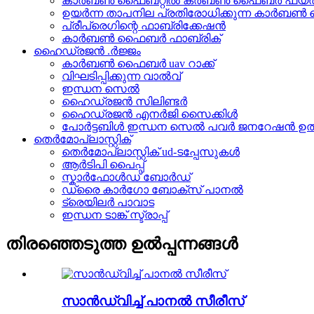
കാർബൺ ഫൈബറ്റിൽ കർബൺ ഫൈബർ ഫയർ പുതപ്
ഉയർന്ന താപനില പ്രതിരോധിക്കുന്ന കാർ
പ്രീപ്രെഗിന്റെ ഫാബ്രിക്കേഷൻ
കാർബൺ ഫൈബർ ഫാബ്രിക്
ഹൈഡ്രജൻ .ർജ്ജം
കാർബൺ ഫൈബർ uav റാക്ക്
വിഘടിപ്പിക്കുന്ന വാൽവ്
ഇന്ധന സെൽ
ഹൈഡ്രജൻ സിലിണ്ടർ
ഹൈഡ്രജൻ എനർജി സൈക്കിൾ
പോർട്ടബിൾ ഇന്ധന സെൽ പവർ ജനറേഷൻ ഉൽപ്
തെർമോപ്ലാസ്റ്റിക്
തെർമോപ്ലാസ്റ്റിക് ud-ടപ്പേസുകൾ
ആർടിപി പൈപ്പ്
സ്കാർഫോൾഡ് ബോർഡ്
ഡ്രൈ കാർഗോ ബോക്സ് പാനൽ
ട്രെയിലർ പാവാട
ഇന്ധന ടാങ്ക് സ്ട്രാപ്പ്
തിരഞ്ഞെടുത്ത ഉൽപ്പന്നങ്ങൾ
സാൻഡ്വിച്ച് പാനൽ സീരീസ്