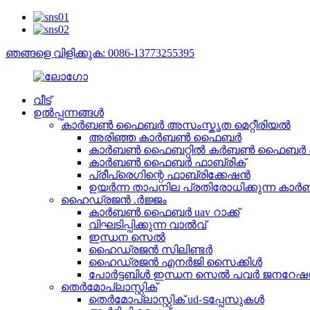
ഞങ്ങളെ വിളിക്കുക: 0086-13773255395
വീട്
ഉൽപ്പന്നങ്ങൾ
കാർബൺ ഫൈബർ അസംസ്കൃത മെറ്റീരിയൽ
അരിഞ്ഞ കാർബൺ ഫൈബർ
കാർബൺ ഫൈബറ്റിൽ കർബൺ ഫൈബർ ഫയർ പ
കാർബൺ ഫൈബർ ഫാബ്രിക്
പ്രീപ്രെഗിന്റെ ഫാബ്രിക്കേഷൻ
ഉയർന്ന താപനില പ്രതിരോധിക്കുന്ന
ഹൈഡ്രജൻ .ർജ്ജം
കാർബൺ ഫൈബർ uav റാക്ക്
വിഘടിപ്പിക്കുന്ന വാൽവ്
ഇന്ധന സെൽ
ഹൈഡ്രജൻ സിലിണ്ടർ
ഹൈഡ്രജൻ എനർജി സൈക്കിൾ
പോർട്ടബിൾ ഇന്ധന സെൽ പവർ ജനറേഷൻ 
തെർമോപ്ലാസ്റ്റിക്
തെർമോപ്ലാസ്റ്റിക് ud-ടപ്പേസുകൾ