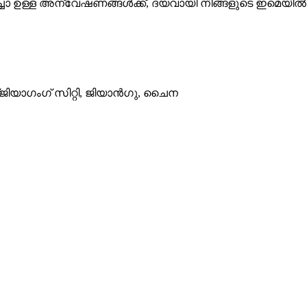
കുറിച്ചോ ഉള്ള അന്വേഷണങ്ങൾക്ക്, ദയവായി നിങ്ങളുടെ ഇമെയ
ജിയാഗംഗ് സിറ്റി, ജിയാൻഗു, ചൈന