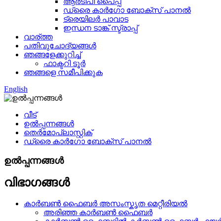
ആർടിപി പൈപ്പ്
ഡ്രൈ കാർഗോ ബോക്സ് പാനൽ
ട്രെയിലർ പാവാട
ഇന്ധന ടാങ്ക് സ്ട്രാപ്പ്
വാര്ത്ത
പതിവുചോദ്യങ്ങൾ
ഞങ്ങളേക്കുറിച്ച്
ഫാക്ടറി ടൂർ
ഞങ്ങളെ സമീപിക്കുക
English
വീട്
ഉൽപ്പന്നങ്ങൾ
തെർമോപ്ലാസ്റ്റിക്
ഡ്രൈ കാർഗോ ബോക്സ് പാനൽ
ഉൽപ്പന്നങ്ങൾ
വിഭാഗങ്ങൾ
കാർബൺ ഫൈബർ അസംസ്കൃത മെറ്റീരിയൽ
അരിഞ്ഞ കാർബൺ ഫൈബർ