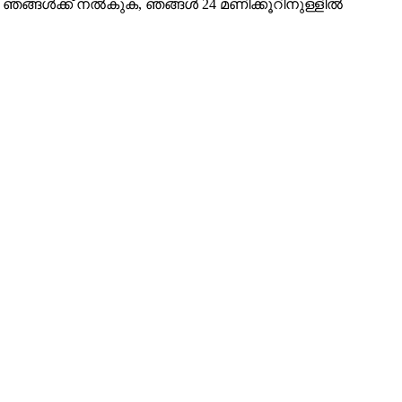
ിൽ ഞങ്ങൾക്ക് നൽകുക, ഞങ്ങൾ 24 മണിക്കൂറിനുള്ളിൽ