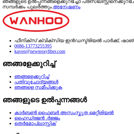
ഞങ്ങളുടെ ഉൽപ്പന്നങ്ങളെക്കുറിച്ചോ പ്രിസിലിസ്റ്റിനെക്
സമ്പർക്കം പുലർത്തും.
അനേഷണം
ഫീനിക്സ് ക്വിക്സിയ ഇൻഡസ്ട്രിയൽ പാർക്ക്, ഷാങ്
0086-13773255395
kaven@newterayfiber.com
ഞങ്ങളേക്കുറിച്ച്
ഞങ്ങളേക്കുറിച്ച്
പതിവുചോദ്യങ്ങൾ
ഞങ്ങളെ സമീപിക്കുക
ഞങ്ങളുടെ ഉൽപ്പന്നങ്ങൾ
കാർബൺ ഫൈബർ അസംസ്കൃത മെറ്റീരിയൽ
ഹൈഡ്രജൻ .ർജ്ജം
തെർമോപ്ലാസ്റ്റിക്