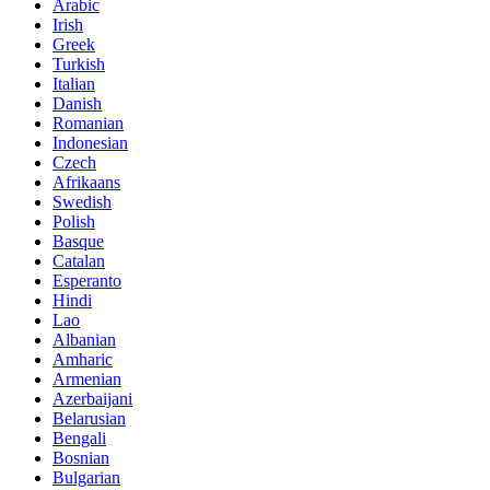
Arabic
Irish
Greek
Turkish
Italian
Danish
Romanian
Indonesian
Czech
Afrikaans
Swedish
Polish
Basque
Catalan
Esperanto
Hindi
Lao
Albanian
Amharic
Armenian
Azerbaijani
Belarusian
Bengali
Bosnian
Bulgarian