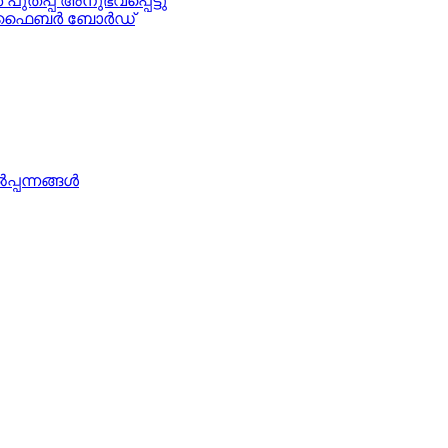
പ് അനുഭവപ്പെട്ടു
ബൺ ഫൈബർ ബോർഡ്
പന്നങ്ങൾ