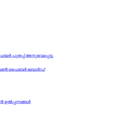
ുതപ്പ് അനുഭവപ്പെട്ടു
 കാർബൺ ഫൈബർ ബോർഡ്
ഉൽപ്പന്നങ്ങൾ