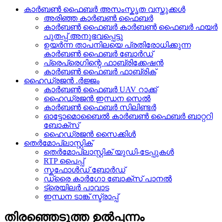
കാർബൺ ഫൈബർ അസംസ്കൃത വസ്തുക്കൾ
അരിഞ്ഞ കാർബൺ ഫൈബർ
കാർബൺ ഫൈബർ കാർബൺ ഫൈബർ ഫയർ
പുതപ്പ് അനുഭവപ്പെട്ടു
ഉയർന്ന താപനിലയെ പ്രതിരോധിക്കുന്ന
കാർബൺ ഫൈബർ ബോർഡ്
പ്രെപ്രെഗിന്റെ ഫാബ്രിക്കേഷൻ
കാർബൺ ഫൈബർ ഫാബ്രിക്
ഹൈഡ്രജൻ .ർജ്ജം
കാർബൺ ഫൈബർ UAV റാക്ക്
ഹൈഡ്രജൻ ഇന്ധന സെൽ
കാർബൺ ഫൈബർ സിലിണ്ടർ
ഓട്ടോമൊബൈൽ കാർബൺ ഫൈബർ ബാറ്ററി
ബോക്സ്
ഹൈഡ്രജൻ സൈക്കിൾ
തെർമോപ്ലാസ്റ്റിക്
തെർമോപ്ലാസ്റ്റിക് യുഡി-ടേപ്പുകൾ
RTP പൈപ്പ്
സ്കഫോൾഡ് ബോർഡ്
ഡ്രൈ കാർഗോ ബോക്സ് പാനൽ
ട്രെയിലർ പാവാട
ഇന്ധന ടാങ്ക് സ്ട്രാപ്പ്
തിരഞ്ഞെടുത്ത ഉൽപ്പന്നം