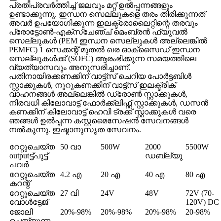
പ്രതിപ്രവർത്തിച്ച് ജലവും മറ്റ് ഉൽപ്പന്നങ്ങളും
ഉണ്ടാക്കുന്നു. ഇന്ധന സെല്ലുകളെ തരം തിരിക്കുന്നത്
അവർ ഉപയോഗിക്കുന്ന ഇലക്ട്രോലൈറ്റിന്റെ തരവും
പ്രോട്ടോൺ-എക്സ്ചേഞ്ച് മെംബ്രൻ ഫ്യുവൽ
സെല്ലുകൾ (PEM ഇന്ധന സെല്ലുകൾ അല്ലെങ്കിൽ
PEMFC) 1 സെക്കന്റ് മുതൽ ഖര ഓക്സൈഡ് ഇന്ധന
സെല്ലുകൾക്ക് (SOFC) ആരംഭിക്കുന്ന സമയത്തിലെ
വ്യത്യാസവും അനുസരിച്ചാണ്.
പതിനായിരക്കണക്കിന് വാട്ട്സ് ചെറിയ പോർട്ടബിൾ
സ്റ്റാക്കുകൾ, നൂറുകണക്കിന് വാട്ട്സ് ഇലക്ട്രിക്
വാഹനങ്ങൾ അല്ലെങ്കിൽ ഡ്രോൺ സ്റ്റാക്കുകൾ,
നിരവധി കിലോവാട്ട് ഫോർക്ക്ലിഫ്റ്റ് സ്റ്റാക്കുകൾ, ഡസൻ
കണക്കിന് കിലോവാട്ട് ഹെവി ട്രക്ക് സ്റ്റാക്കുകൾ വരെ
ഞങ്ങൾ ഉൽപ്പന്ന കസ്റ്റമൈസേഷൻ സേവനങ്ങൾ
നൽകുന്നു. ഇഷ്ടാനുസൃത സേവനം.
റേറ്റുചെയ്ത
50 വാ
500W
2000
5500W
outputട്ട്പുട്ട്
ഡബ്ല്യു
പവർ
റേറ്റുചെയ്ത
4.2 എ
20 എ
40 എ
80 എ
കറന്റ്
റേറ്റുചെയ്ത
27 വി
24V
48V
72V (70-
വോൾട്ടേജ്
120V) DC
ജോലി
20%-98%
20%-98%
20%-98%
20-98%
ചെയ്യുന്ന