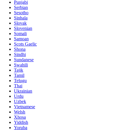
Punjabi
Serbian
Sesotho
Sinhala
Slovak
Slovenian
Somali
Samoan
Scots Gaelic
Shona
Sindhi
Sundanese
Swahili
Tajik
Tamil
Telugu
Thai
Ukrainian
Urdu
Uzbek
Vietnamese
Welsh
Xhosa
Yiddish
Yoruba