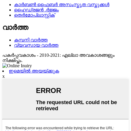
കാർബൺ ഫൈബർ അസംസ്കൃത വസ്തുക്കൾ
ഹൈഡ്രജൻ .ർജ്ജം
തെർമോപ്ലാസ്റ്റിക്
വാർത്ത
കമ്പനി വാർത്ത
വ്യവസായ വാർത്ത
പകർപ്പവകാശം - 2010-2021: എല്ലാ അവകാശങ്ങളും
നിക്ഷിപ്തം.
ഇമെയിൽ അയയ്ക്കുക
x