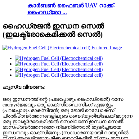
കാർബൺ ഫൈബർ UAV റാക്ക്-
ഹൈഡ്രോ ...
ഹൈഡ്രജൻ ഇന്ധന സെൽ
(ഇലക്ട്രോകെമിക്കൽ സെൽ)
ഹൃസ്വ വിവരണം:
ഒരു ഇന്ധനത്തിന്റെ (പലപ്പോഴും ഹൈഡ്രജൻ) രാസ
energyർജ്ജവും ഒരു ഓക്സിഡൈസിംഗ് ഏജന്റും
(പലപ്പോഴും ഓക്സിജൻ) ഒരു ജോടി റെഡോക്സ്
പ്രതിപ്രവർത്തനങ്ങളിലൂടെ വൈദ്യുതിയിലേക്ക് മാറ്റുന്ന
ഒരു ഇലക്ട്രോകെമിക്കൽ സെല്ലാണ് ഇന്ധന സെൽ.
രാസപ്രവർത്തനത്തെ നിലനിർത്താൻ തുടർച്ചയായ
ഇന്ധനവും ഓക്സിജനും (സാധാരണയായി വായുവിൽ
നിന്ന്) ആവശ്യമായ മിക്ക ബാറ്ററികളിൽ നിന്നും ഇന്ധന