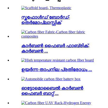
സ്കഫോൾഡ് ബോർഡ്-
തെർമോപ്ലാസ്റ്റിക്
കാർബൺ ഫൈബർ ഫാബ്രിക്-
കാർബൺ ...
ഉയർന്ന താപനില പ്രതിരോധം ...
ഓട്ടോമൊബൈൽ കാർബൺ
ഫൈബർ ബാറ്റ് ...