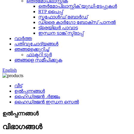
തെർമോപ്ലാസ്റ്റിക്
തെർമോപ്ലാസ്റ്റിക് യുഡി-ടേപ്പുകൾ
RTP പൈപ്പ്
സ്കഫോൾഡ് ബോർഡ്
ഡ്രൈ കാർഗോ ബോക്സ് പാനൽ
ട്രെയിലർ പാവാട
ഇന്ധന ടാങ്ക് സ്ട്രാപ്പ്
വാർത്ത
പതിവുചോദ്യങ്ങൾ
ഞങ്ങളേക്കുറിച്ച്
ഫാക്ടറി ടൂർ
ഞങ്ങളെ സമീപിക്കുക
English
വീട്
ഉൽപ്പന്നങ്ങൾ
ഹൈഡ്രജൻ .ർജ്ജം
ഹൈഡ്രജൻ ഇന്ധന സെൽ
ഉൽപ്പന്നങ്ങൾ
വിഭാഗങ്ങൾ