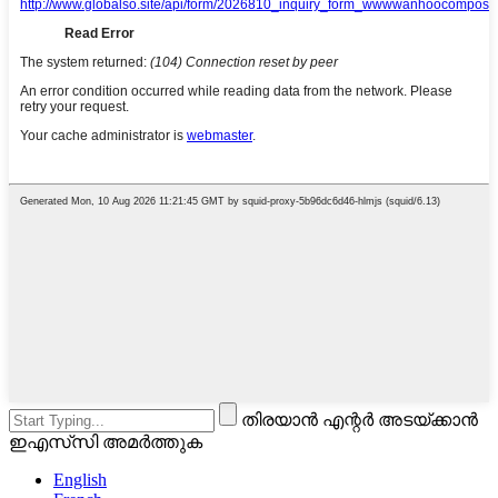
തിരയാൻ എന്റർ അടയ്‌ക്കാൻ
ഇഎസ്‌സി അമർത്തുക
English