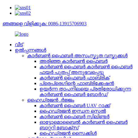
ഞങ്ങളെ വിളിക്കുക: 0086-13915706903
വീട്
ഉൽപ്പന്നങ്ങൾ
കാർബൺ ഫൈബർ അസംസ്കൃത വസ്തുക്കൾ
അരിഞ്ഞ കാർബൺ ഫൈബർ
കാർബൺ ഫൈബർ കാർബൺ ഫൈബർ
ഫയർ പുതപ്പ് അനുഭവപ്പെട്ടു
കാർബൺ ഫൈബർ ഫാബ്രിക്
പ്രെപ്രെഗിന്റെ ഫാബ്രിക്കേഷൻ
ഉയർന്ന താപനിലയെ പ്രതിരോധിക്കുന്ന
കാർബൺ ഫൈബർ ബോർഡ്
ഹൈഡ്രജൻ .ർജ്ജം
കാർബൺ ഫൈബർ UAV റാക്ക്
ഹൈഡ്രജൻ ഇന്ധന സെൽ
കാർബൺ ഫൈബർ സിലിണ്ടർ
ഓട്ടോമൊബൈൽ കാർബൺ ഫൈബർ
ബാറ്ററി ബോക്സ്
ഹൈഡ്രജൻ സൈക്കിൾ