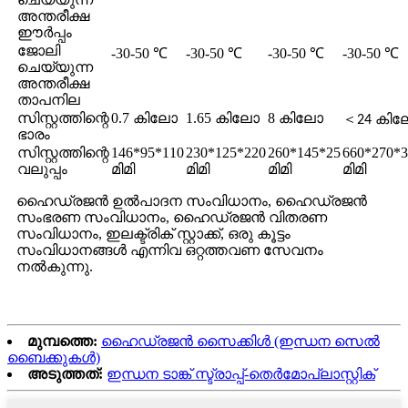
അന്തരീക്ഷ
ഈർപ്പം
ജോലി
-30-50 ℃
-30-50 ℃
-30-50 ℃
-30-50 ℃
ചെയ്യുന്ന
അന്തരീക്ഷ
താപനില
സിസ്റ്റത്തിന്റെ
0.7 കിലോ
1.65 കിലോ
8 കിലോ
＜
24 കി
ഭാരം
സിസ്റ്റത്തിന്റെ
146*95*110
230*125*220
260*145*25
660*270*3
വലുപ്പം
മിമി
മിമി
മിമി
മിമി
ഹൈഡ്രജൻ ഉൽപാദന സംവിധാനം, ഹൈഡ്രജൻ
സംഭരണ ​​സംവിധാനം, ഹൈഡ്രജൻ വിതരണ
സംവിധാനം, ഇലക്ട്രിക് സ്റ്റാക്ക്, ഒരു കൂട്ടം
സംവിധാനങ്ങൾ എന്നിവ ഒറ്റത്തവണ സേവനം
നൽകുന്നു.
മുമ്പത്തെ:
ഹൈഡ്രജൻ സൈക്കിൾ (ഇന്ധന സെൽ
ബൈക്കുകൾ)
അടുത്തത്:
ഇന്ധന ടാങ്ക് സ്ട്രാപ്പ്-തെർമോപ്ലാസ്റ്റിക്